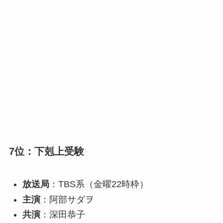
7位：下剋上受験
放送局
：TBS系（金曜22時枠）
主演
：阿部サダヲ
共演
：深田恭子