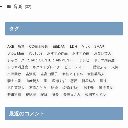
音楽
(32)
タグ
AKB・坂道
CD売上枚数
EBiDAN
LDH
M!LK
SMAP
Snow Man
YouTube
おすすめ作品
おすすめ曲
お笑い芸人
ジャニーズ（STARTO ENTERTAINMENT）
テレビ
ドラマ期待度
ドラマ満足度
ネクストブレイク
ビューティー
二階堂ふみ
人気
出演回数
吉沢亮
吉高由里子
女性アイドル
女性芸能人
妻夫木聡
山﨑賢人
嵐
広瀬すず
恋愛
新垣結衣
演技
男性芸能人
石原さとみ
結婚
綾瀬はるか
綾野剛
興行収入
菅田将暉
視聴率
記録
身長
長澤まさみ
韓国アイドル
最近のコメント