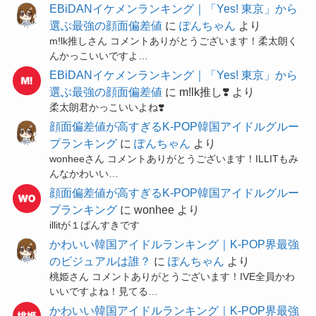
EBiDANイケメンランキング｜「Yes! 東京」から
選ぶ最強の顔面偏差値
に
ぽんちゃん
より
m!lk推しさん コメントありがとうございます！柔太朗く
んかっこいいですよ…
EBiDANイケメンランキング｜「Yes! 東京」から
選ぶ最強の顔面偏差値
に
m!lk推し❣️
より
柔太朗君かっこいいよね❣️
顔面偏差値が高すぎるK-POP韓国アイドルグルー
プランキング
に
ぽんちゃん
より
wonheeさん コメントありがとうございます！ILLITもみ
んなかわいい…
顔面偏差値が高すぎるK-POP韓国アイドルグルー
プランキング
に
wonhee
より
illitが１ばんすきです
かわいい韓国アイドルランキング｜K-POP界最強
のビジュアルは誰？
に
ぽんちゃん
より
桃姫さん コメントありがとうございます！IVE全員かわ
いいですよね！見てる…
かわいい韓国アイドルランキング｜K-POP界最強