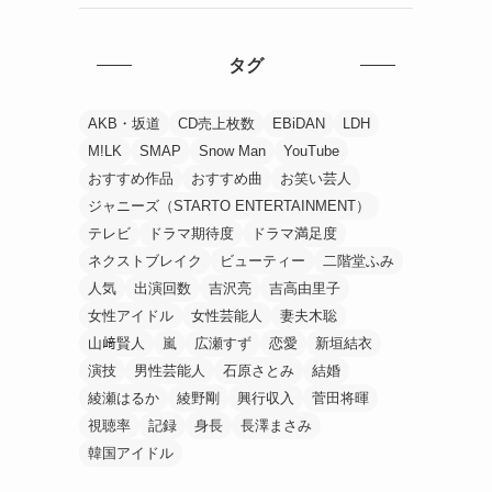
タグ
AKB・坂道
CD売上枚数
EBiDAN
LDH
M!LK
SMAP
Snow Man
YouTube
おすすめ作品
おすすめ曲
お笑い芸人
ジャニーズ（STARTO ENTERTAINMENT）
テレビ
ドラマ期待度
ドラマ満足度
ネクストブレイク
ビューティー
二階堂ふみ
人気
出演回数
吉沢亮
吉高由里子
女性アイドル
女性芸能人
妻夫木聡
山﨑賢人
嵐
広瀬すず
恋愛
新垣結衣
演技
男性芸能人
石原さとみ
結婚
綾瀬はるか
綾野剛
興行収入
菅田将暉
視聴率
記録
身長
長澤まさみ
韓国アイドル