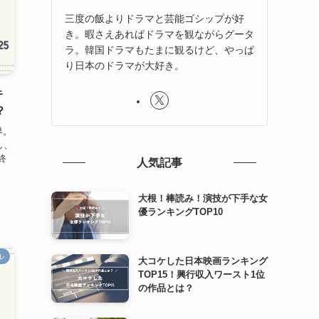
三度の飯よりドラマと芸能ゴシップが好
き。暇さえあればドラマを観ながらグータ
ラ。韓国ドラマもたまに観るけど、やっぱ
り日本のドラマが大好き。
キ
？
界。
し、
終
人気記事
大根！棒読み！演技が下手な女
優ランキングTOP10
ル
大コケした日本映画ランキング
TOP15！興行収入ワースト1位
の作品とは？