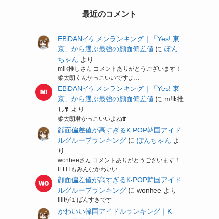
最近のコメント
EBiDANイケメンランキング｜「Yes! 東
京」から選ぶ最強の顔面偏差値
に
ぽん
ちゃん
より
m!lk推しさん コメントありがとうございます！
柔太朗くんかっこいいですよ…
EBiDANイケメンランキング｜「Yes! 東
京」から選ぶ最強の顔面偏差値
に
m!lk推
し❣️
より
柔太朗君かっこいいよね❣️
顔面偏差値が高すぎるK-POP韓国アイド
ルグループランキング
に
ぽんちゃん
よ
り
wonheeさん コメントありがとうございます！
ILLITもみんなかわいい…
顔面偏差値が高すぎるK-POP韓国アイド
ルグループランキング
に
wonhee
より
illitが１ばんすきです
かわいい韓国アイドルランキング｜K-