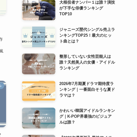
大根役者ナンバー１は誰？演技
が下手な俳優ランキング
TOP10
ジャニーズ歴代シングル売上ラ
ンキングTOP25！最大のヒッ
存
ト曲とは？
。
嵐
整形していない女性芸能人は
誰？天然美人の女優・アイドル
ランキング
2026年7月期夏ドラマ期待度ラ
ル
ンキング｜一番面白そうな夏ド
ラマは？
かわいい韓国アイドルランキン
グ｜K-POP界最強のビジュア
ルは誰？
ド