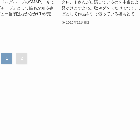
ドルグループのSMAP。 今で
タレントさんが出演しているのを本当によ
グループ」として誰もが知る存
見かけますよね。歌やダンスだけでなく、
ュー当初はなかなかCDが売...
演として作品を引っ張っている姿もとて...
2016年11月8日
1
2