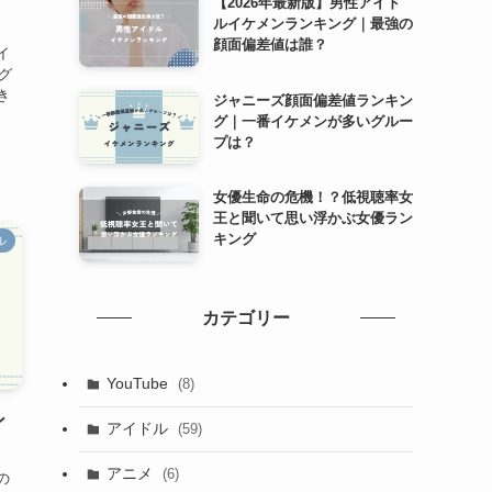
【2026年最新版】男性アイド
ルイケメンランキング｜最強の
顔面偏差値は誰？
イ
グ
き
ジャニーズ顔面偏差値ランキン
グ｜一番イケメンが多いグルー
プは？
女優生命の危機！？低視聴率女
王と聞いて思い浮かぶ女優ラン
キング
ル
カテゴリー
YouTube
(8)
ン
アイドル
(59)
アニメ
(6)
の