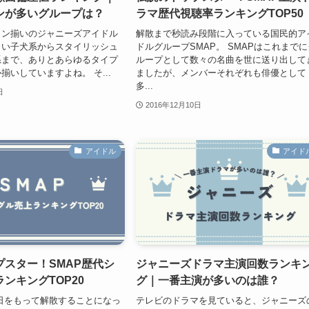
ンが多いグループは？
ラマ歴代視聴率ランキングTOP50
メン揃いのジャニーズアイドル
解散まで秒読み段階に入っている国民的ア
しい子犬系からスタイリッシュ
ドルグループSMAP。 SMAPはこれまでに
系まで、ありとあらゆるタイプ
ループとして数々の名曲を世に送り出して
揃いしていますよね。 そ...
ましたが、メンバーそれぞれも俳優として
多...
日
2016年12月10日
アイドル
アイド
プスター！SMAP歴代シ
ジャニーズドラマ主演回数ランキ
ンキングTOP20
グ｜一番主演が多いのは誰？
31日をもって解散することになっ
テレビのドラマを見ていると、ジャニーズ