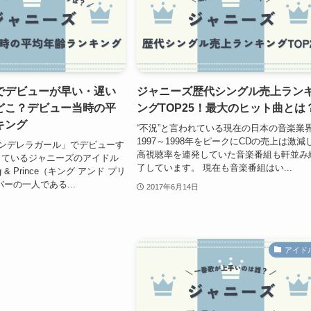
でデビューが早い・遅い
ジャニーズ歴代シングル売上ラン
どこ？デビュー当時の平
ングTOP25！最大のヒット曲とは
キング
“不況”と言われている現在の日本の音楽業
1997～1998年をピークにCDの売上は激減
シンデレラガール」でデビューす
高視聴率を連発していた音楽番組も軒並み
っているジャニーズのアイドル
了しています。 現在も音楽番組はい...
 & Prince（キング アンド プリ
ーの一人である...
2017年6月14日
アイド