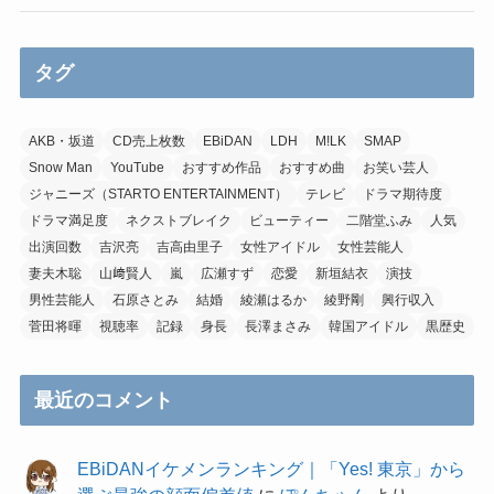
タグ
AKB・坂道
CD売上枚数
EBiDAN
LDH
M!LK
SMAP
Snow Man
YouTube
おすすめ作品
おすすめ曲
お笑い芸人
ジャニーズ（STARTO ENTERTAINMENT）
テレビ
ドラマ期待度
ドラマ満足度
ネクストブレイク
ビューティー
二階堂ふみ
人気
出演回数
吉沢亮
吉高由里子
女性アイドル
女性芸能人
妻夫木聡
山﨑賢人
嵐
広瀬すず
恋愛
新垣結衣
演技
男性芸能人
石原さとみ
結婚
綾瀬はるか
綾野剛
興行収入
菅田将暉
視聴率
記録
身長
長澤まさみ
韓国アイドル
黒歴史
最近のコメント
EBiDANイケメンランキング｜「Yes! 東京」から