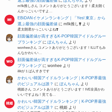
選ぶ最強の顔面偏差値
に
ぽんちゃん
より
m!lk推しさん コメントありがとうございます！柔太朗く
んかっこいいですよ…
EBiDANイケメンランキング｜「Yes! 東京」から
選ぶ最強の顔面偏差値
に
m!lk推し❣️
より
柔太朗君かっこいいよね❣️
顔面偏差値が高すぎるK-POP韓国アイドルグルー
プランキング
に
ぽんちゃん
より
wonheeさん コメントありがとうございます！ILLITもみ
んなかわいい…
顔面偏差値が高すぎるK-POP韓国アイドルグルー
プランキング
に
wonhee
より
illitが１ばんすきです
かわいい韓国アイドルランキング｜K-POP界最強
のビジュアルは誰？
に
ぽんちゃん
より
桃姫さん コメントありがとうございます！IVE全員かわ
いいですよね！見てる…
かわいい韓国アイドルランキング｜K-POP界最強
のビジュアルは誰？
に
桃姫
より