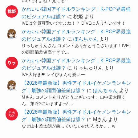
いいですよね！見てる…
かわいい韓国アイドルランキング｜K-POP界最強
のビジュアルは誰？
に
桃姫
より
IVEは全員可愛いですよね！？ DIVEに入りたいです！
かわいい韓国アイドルランキング｜K-POP界最強
のビジュアルは誰？
に
ぽんちゃん
より
りっちゅりんさん コメントありがとうございます！IVE
の顔面偏差値高すぎで…
かわいい韓国アイドルランキング｜K-POP界最強
のビジュアルは誰？
に
りっちゅりん
より
IVE大好き❤ レイぴょん可愛いー
【2026年最新版】男性アイドルイケメンランキン
グ｜最強の顔面偏差値は誰？
に
ぽんちゃん
より
Mさん コメントありがとうございます。山中柔太朗く
ん、第2位にいますよっ!…
【2026年最新版】男性アイドルイケメンランキン
グ｜最強の顔面偏差値は誰？
に
Mさん
より
なぜ山中柔太朗が乗っていないのだろうか、、w