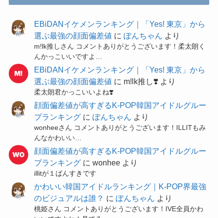
EBiDANイケメンランキング｜「Yes! 東京」から
選ぶ最強の顔面偏差値
に
ぽんちゃん
より
m!lk推しさん コメントありがとうございます！柔太朗く
んかっこいいですよ…
EBiDANイケメンランキング｜「Yes! 東京」から
選ぶ最強の顔面偏差値
に
m!lk推し❣️
より
柔太朗君かっこいいよね❣️
顔面偏差値が高すぎるK-POP韓国アイドルグルー
プランキング
に
ぽんちゃん
より
wonheeさん コメントありがとうございます！ILLITもみ
んなかわいい…
顔面偏差値が高すぎるK-POP韓国アイドルグルー
プランキング
に
wonhee
より
illitが１ばんすきです
かわいい韓国アイドルランキング｜K-POP界最強
のビジュアルは誰？
に
ぽんちゃん
より
桃姫さん コメントありがとうございます！IVE全員かわ