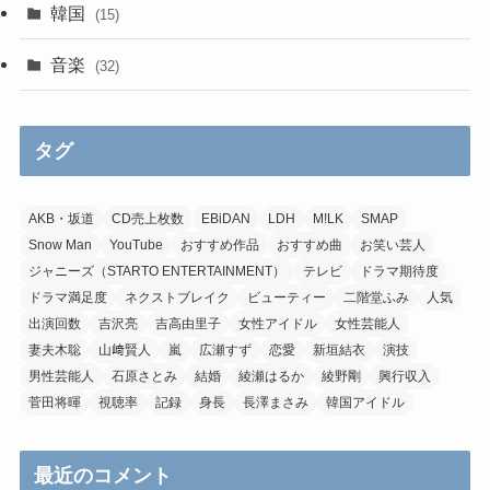
韓国
(15)
音楽
(32)
タグ
AKB・坂道
CD売上枚数
EBiDAN
LDH
M!LK
SMAP
Snow Man
YouTube
おすすめ作品
おすすめ曲
お笑い芸人
ジャニーズ（STARTO ENTERTAINMENT）
テレビ
ドラマ期待度
ドラマ満足度
ネクストブレイク
ビューティー
二階堂ふみ
人気
出演回数
吉沢亮
吉高由里子
女性アイドル
女性芸能人
妻夫木聡
山﨑賢人
嵐
広瀬すず
恋愛
新垣結衣
演技
男性芸能人
石原さとみ
結婚
綾瀬はるか
綾野剛
興行収入
菅田将暉
視聴率
記録
身長
長澤まさみ
韓国アイドル
最近のコメント