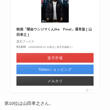
映画「闇金ウシジマくんthe Final」通常版 [ 山
田孝之 ]
楽天ブックス
¥3,829
（2026/08/08 01:12時点 | 楽天市場調べ）
楽天市場
Yahooショッピング
メルカリ
ポチップ
第10位は山田孝之さん。