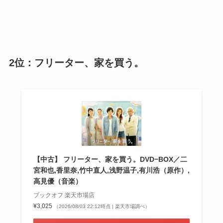
2位：フリーター、家を買う。
【中古】 フリーター、家を買う。DVD−BOX／二
宮和也,香里奈,竹中直人,浅野温子,有川浩（原作）,
高見優（音楽）
ブックオフ 楽天市場店
¥3,025
（2026/08/03 22:12時点 | 楽天市場調べ）