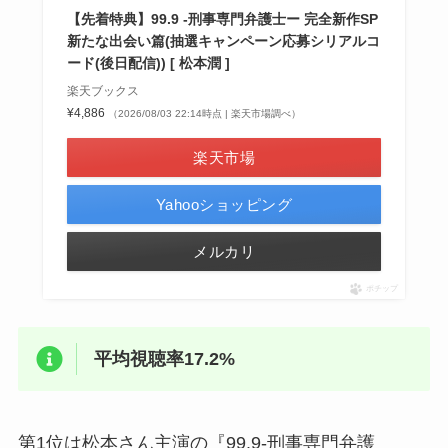
【先着特典】99.9 -刑事専門弁護士ー 完全新作SP
新たな出会い篇(抽選キャンペーン応募シリアルコ
ード(後日配信)) [ 松本潤 ]
楽天ブックス
¥4,886
（2026/08/03 22:14時点 | 楽天市場調べ）
楽天市場
Yahooショッピング
メルカリ
ポチップ
平均視聴率17.2%
第1位は松本さん主演の『99.9-刑事専門弁護