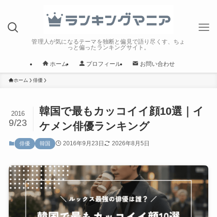
管理人が気になるテーマを独断と偏見で語り尽くす、ちょ
っと偏ったランキングサイト。
ホーム
プロフィール
お問い合わせ
ホーム
俳優
韓国で最もカッコイイ顔10選｜イ
2016
9/23
ケメン俳優ランキング
2016年9月23日
2026年8月5日
俳優
韓国