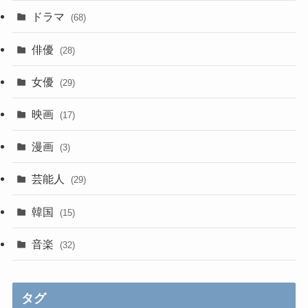
ドラマ
(68)
俳優
(28)
女優
(29)
映画
(17)
漫画
(3)
芸能人
(29)
韓国
(15)
音楽
(32)
タグ