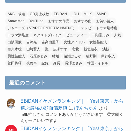
AKB・坂道
CD売上枚数
EBiDAN
LDH
M!LK
SMAP
Snow Man
YouTube
おすすめ作品
おすすめ曲
お笑い芸人
ジャニーズ（STARTO ENTERTAINMENT）
テレビ
ドラマ期待度
ドラマ満足度
ネクストブレイク
ビューティー
二階堂ふみ
人気
出演回数
吉沢亮
吉高由里子
女性アイドル
女性芸能人
妻夫木聡
山﨑賢人
嵐
広瀬すず
恋愛
新垣結衣
演技
男性芸能人
石原さとみ
結婚
綾瀬はるか
綾野剛
興行収入
菅田将暉
視聴率
記録
身長
長澤まさみ
韓国アイドル
最近のコメント
EBiDANイケメンランキング｜「Yes! 東京」から
選ぶ最強の顔面偏差値
に
ぽんちゃん
より
m!lk推しさん コメントありがとうございます！柔太朗く
んかっこいいですよ…
EBiDANイケメンランキング｜「Yes! 東京」から